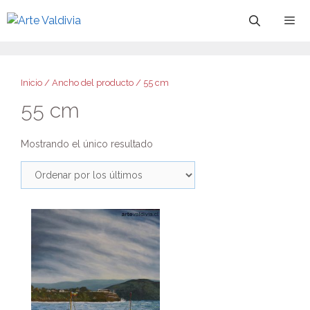
Saltar
al
contenido
Menú
Inicio
/ Ancho del producto / 55 cm
55 cm
Mostrando el único resultado