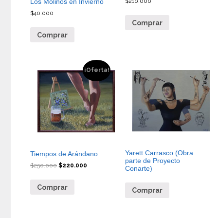
Los Molinos en Invierno
$
210.000
$
40.000
Comprar
Comprar
¡Oferta!
Yarett Carrasco (Obra
Tiempos de Arándano
parte de Proyecto
$
250.000
$
220.000
Conarte)
Comprar
Comprar