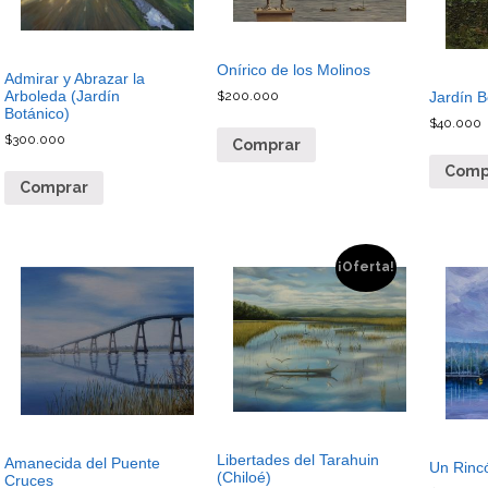
Onírico de los Molinos
Admirar y Abrazar la
Arboleda (Jardín
Jardín B
$
200.000
Botánico)
$
40.000
$
300.000
Comprar
Comp
Comprar
¡Oferta!
Libertades del Tarahuin
Amanecida del Puente
Un Rincó
(Chiloé)
Cruces