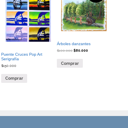
Árboles danzantes
$
100.000
$
80.000
Puente Cruces Pop Art
Serigrafía
Comprar
$
150.000
Comprar