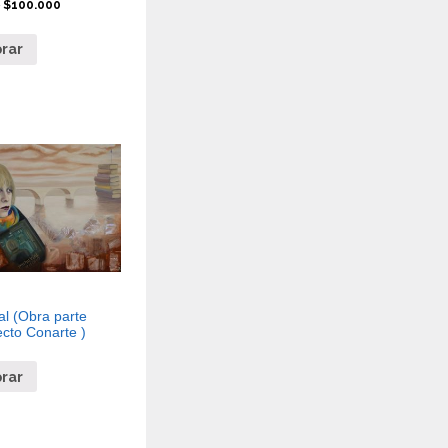
0
$
100.000
rar
l (Obra parte
cto Conarte )
rar