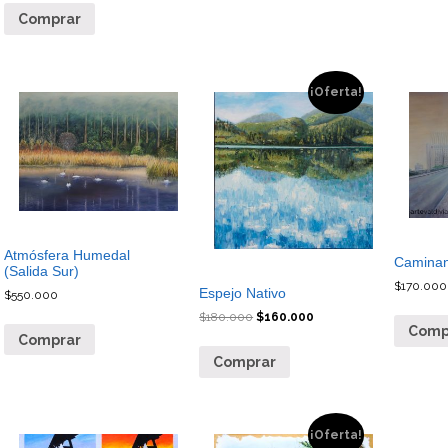
Comprar
¡Oferta!
Atmósfera Humedal
Caminan
(Salida Sur)
$
170.000
Espejo Nativo
$
550.000
$
180.000
$
160.000
Comp
Comprar
Comprar
¡Oferta!