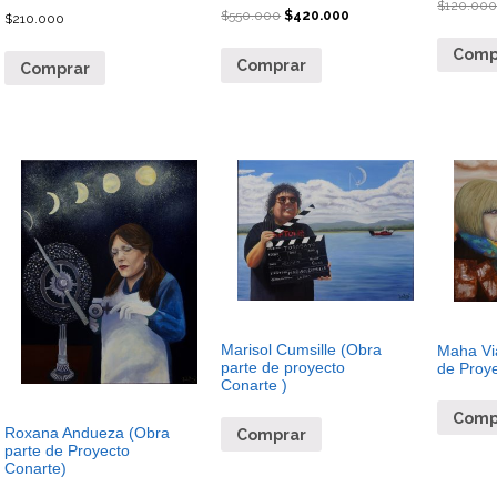
$
120.00
$
550.000
$
420.000
$
210.000
Comp
Comprar
Comprar
Marisol Cumsille (Obra
Maha Via
parte de proyecto
de Proye
Conarte )
Comp
Roxana Andueza (Obra
Comprar
parte de Proyecto
Conarte)