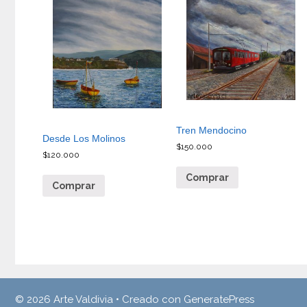
Tren Mendocino
Desde Los Molinos
$
150.000
$
120.000
Comprar
Comprar
© 2026 Arte Valdivia
• Creado con
GeneratePress