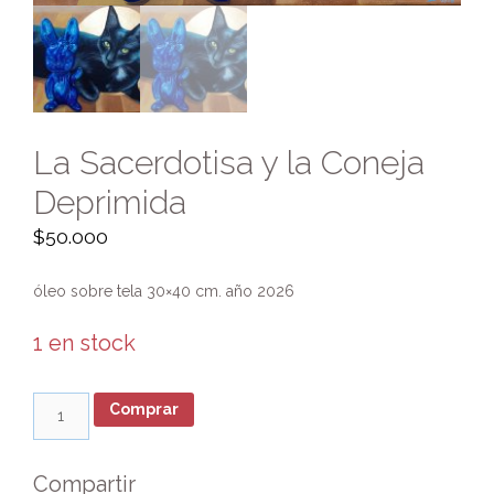
La Sacerdotisa y la Coneja
Deprimida
$
50.000
óleo sobre tela 30×40 cm. año 2026
1 en stock
La
Comprar
Sacerdotisa
y
la
Compartir