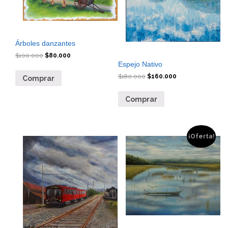
Árboles danzantes
$
100.000
$
80.000
Espejo Nativo
$
180.000
$
160.000
Comprar
Comprar
¡Oferta!