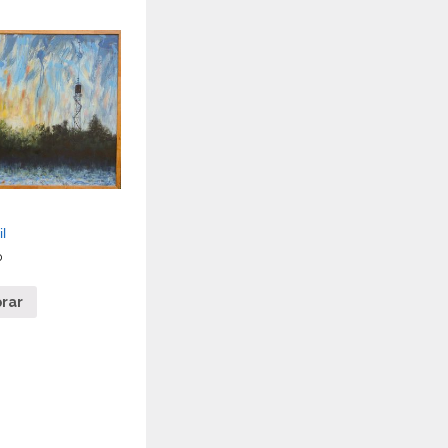
l
0
rar