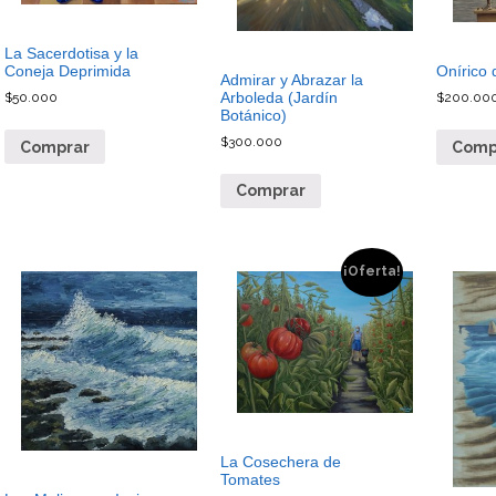
La Sacerdotisa y la
Coneja Deprimida
Onírico 
Admirar y Abrazar la
Arboleda (Jardín
$
50.000
$
200.00
Botánico)
$
300.000
Comprar
Comp
Comprar
¡Oferta!
La Cosechera de
Tomates