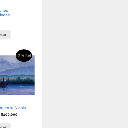
ones
ladas
0
rar
¡Oferta!
n en la Niebla
0
$
100.000
rar