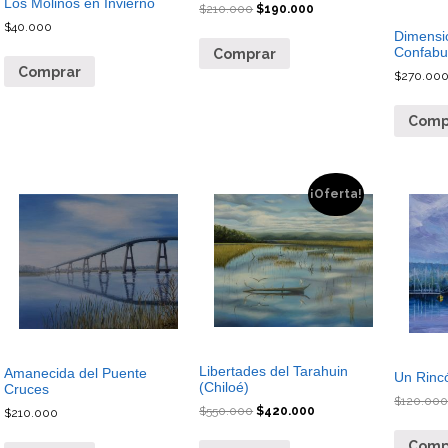
Los Molinos en Invierno
$
210.000
$
190.000
$
40.000
Dimensi
Confabu
Comprar
Comprar
$
270.00
Comp
¡Oferta!
Libertades del Tarahuin
Amanecida del Puente
Un Rincó
(Chiloé)
Cruces
$
120.00
$
550.000
$
420.000
$
210.000
Comp