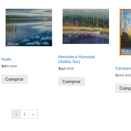
Atmósfera Humedal
Vuelo
(Salida Sur)
$
180.000
Campani
$
550.000
$
200.00
Comprar
Comprar
Comp
1
2
→