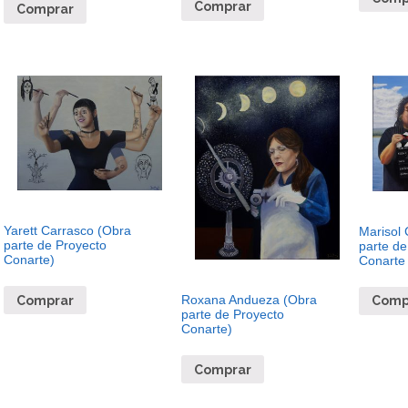
Comprar
Comprar
Yarett Carrasco (Obra
Marisol 
parte de Proyecto
parte de
Conarte)
Conarte 
Roxana Andueza (Obra
Comprar
Comp
parte de Proyecto
Conarte)
Comprar