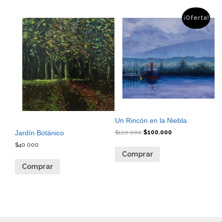
¡Oferta!
Un Rincón en la Niebla
Jardín Botánico
$
120.000
$
100.000
$
40.000
Comprar
Comprar