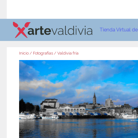
Saltar
al
contenido
Tienda Virtual d
Inicio
/
Fotografías
/ Valdivia fría